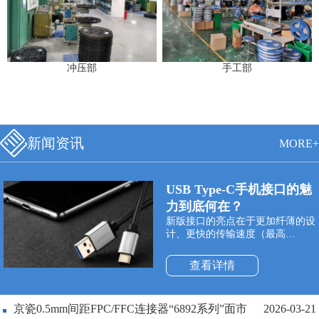
冲压部
手工部
新闻资讯
MORE+
USB Type-C手机接口的魅
力到底何在？
新版接口的亮点在于更加纤薄的设
计、更快的传输速度（最高
10Gbps）以及更强悍的电力传输
（最高100W）。Type-C双面可插
查看详情
接口最大的特点是支持USB接口双
面插入，正式解决了“USB永远插
不准”的世界性难题，正反面随便
京瓷0.5mm间距FPC/FFC连接器“6892系列”面市
2026-03-21
插。同时与它配套使用的USB数据