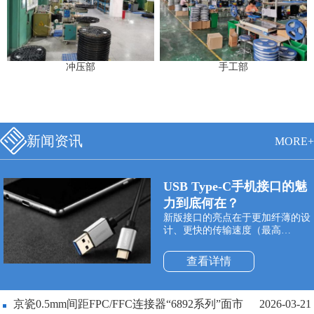
冲压部
手工部
新闻资讯
MORE+
USB Type-C手机接口的魅
力到底何在？
新版接口的亮点在于更加纤薄的设
计、更快的传输速度（最高
10Gbps）以及更强悍的电力传输
（最高100W）。Type-C双面可插
查看详情
接口最大的特点是支持USB接口双
面插入，正式解决了“USB永远插
不准”的世界性难题，正反面随便
京瓷0.5mm间距FPC/FFC连接器“6892系列”面市
2026-03-21
插。同时与它配套使用的USB数据