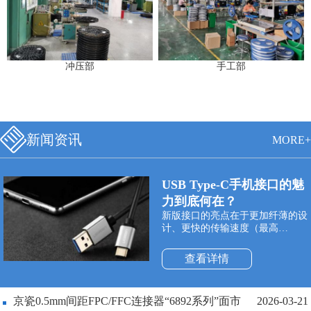
冲压部
手工部
新闻资讯
MORE+
USB Type-C手机接口的魅
力到底何在？
新版接口的亮点在于更加纤薄的设
计、更快的传输速度（最高
10Gbps）以及更强悍的电力传输
（最高100W）。Type-C双面可插
查看详情
接口最大的特点是支持USB接口双
面插入，正式解决了“USB永远插
不准”的世界性难题，正反面随便
京瓷0.5mm间距FPC/FFC连接器“6892系列”面市
2026-03-21
插。同时与它配套使用的USB数据