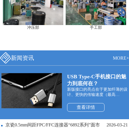
冲压部
手工部
新闻资讯
MORE+
USB Type-C手机接口的魅
力到底何在？
新版接口的亮点在于更加纤薄的设
计、更快的传输速度（最高
10Gbps）以及更强悍的电力传输
（最高100W）。Type-C双面可插
查看详情
接口最大的特点是支持USB接口双
面插入，正式解决了“USB永远插
不准”的世界性难题，正反面随便
京瓷0.5mm间距FPC/FFC连接器“6892系列”面市
2026-03-21
插。同时与它配套使用的USB数据