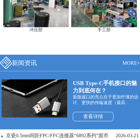
冲压部
手工部
新闻资讯
MORE+
USB Type-C手机接口的魅
力到底何在？
新版接口的亮点在于更加纤薄的设
计、更快的传输速度（最高
10Gbps）以及更强悍的电力传输
（最高100W）。Type-C双面可插
查看详情
接口最大的特点是支持USB接口双
面插入，正式解决了“USB永远插
不准”的世界性难题，正反面随便
京瓷0.5mm间距FPC/FFC连接器“6892系列”面市
2026-03-21
插。同时与它配套使用的USB数据