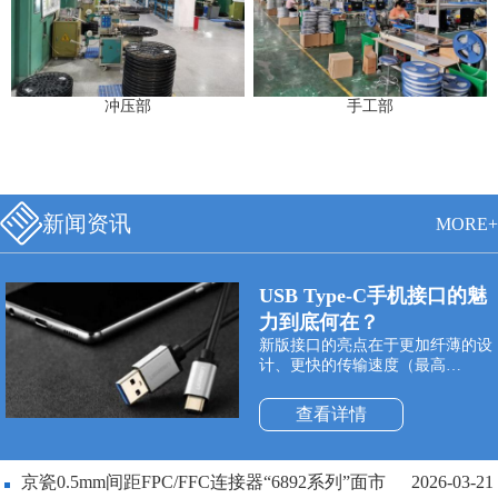
冲压部
手工部
新闻资讯
MORE+
USB Type-C手机接口的魅
力到底何在？
新版接口的亮点在于更加纤薄的设
计、更快的传输速度（最高
10Gbps）以及更强悍的电力传输
（最高100W）。Type-C双面可插
查看详情
接口最大的特点是支持USB接口双
面插入，正式解决了“USB永远插
不准”的世界性难题，正反面随便
京瓷0.5mm间距FPC/FFC连接器“6892系列”面市
2026-03-21
插。同时与它配套使用的USB数据