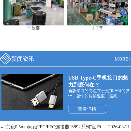
冲压部
手工部
新闻资讯
MORE+
USB Type-C手机接口的魅
力到底何在？
新版接口的亮点在于更加纤薄的设
计、更快的传输速度（最高
10Gbps）以及更强悍的电力传输
（最高100W）。Type-C双面可插
查看详情
接口最大的特点是支持USB接口双
面插入，正式解决了“USB永远插
不准”的世界性难题，正反面随便
京瓷0.5mm间距FPC/FFC连接器“6892系列”面市
2026-03-21
插。同时与它配套使用的USB数据