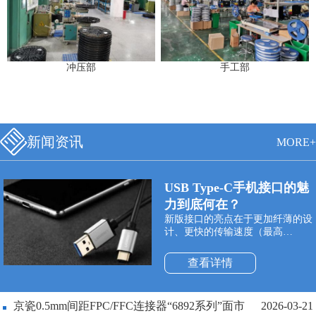
冲压部
手工部
新闻资讯
MORE+
USB Type-C手机接口的魅
力到底何在？
新版接口的亮点在于更加纤薄的设
计、更快的传输速度（最高
10Gbps）以及更强悍的电力传输
（最高100W）。Type-C双面可插
查看详情
接口最大的特点是支持USB接口双
面插入，正式解决了“USB永远插
不准”的世界性难题，正反面随便
京瓷0.5mm间距FPC/FFC连接器“6892系列”面市
2026-03-21
插。同时与它配套使用的USB数据