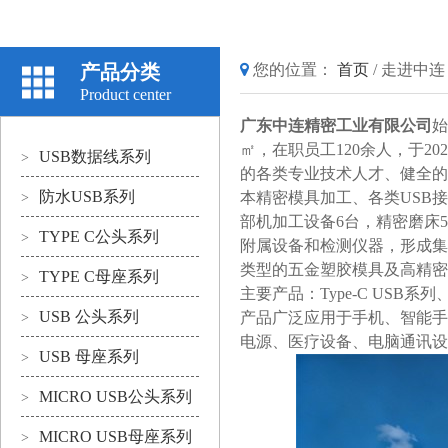
产品分类
您的位置：
首页
/
走进中连
Product center
广东中连精密工业有限公司
始
㎡，在职员工120余人，于20
USB数据线系列
>
的各类专业技术人才、健全的
防水USB系列
本精密模具加工、各类USB
>
部机加工设备6台，精密磨床
TYPE C公头系列
>
附属设备和检测仪器，形成集
类型的五金塑胶模具及高精密
TYPE C母座系列
>
主要产品：
Type-C USB系列
USB 公头系列
产品广泛应用于手机、智能手
>
电源、医疗设备、电脑通讯
USB 母座系列
>
MICRO USB公头系列
>
MICRO USB母座系列
>