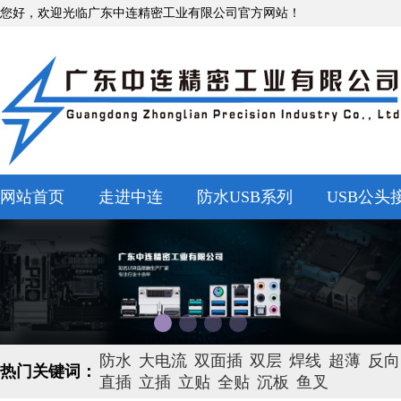
您好，欢迎光临广东中连精密工业有限公司官方网站！
网站首页
走进中连
防水USB系列
USB公头
防水
大电流
双面插
双层
焊线
超薄
反向
热门关键词：
直插
立插
立贴
全贴
沉板
鱼叉