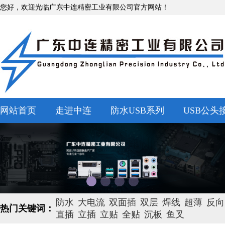
您好，欢迎光临广东中连精密工业有限公司官方网站！
网站首页
走进中连
防水USB系列
USB公头
防水
大电流
双面插
双层
焊线
超薄
反向
热门关键词：
直插
立插
立贴
全贴
沉板
鱼叉