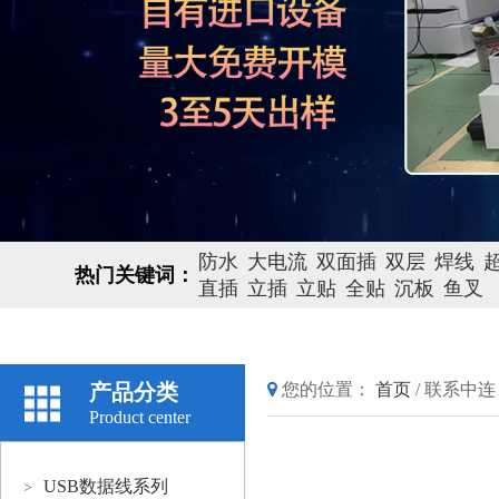
防水
大电流
双面插
双层
焊线
热门关键词：
直插
立插
立贴
全贴
沉板
鱼叉
产品分类
您的位置：
首页
/
联系中连
Product center
USB数据线系列
>