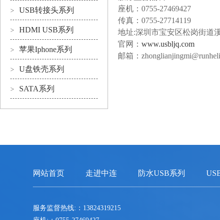
座机：0755-27469427
USB转接头系列
>
传真：0755-27714119
HDMI USB系列
>
地址:深圳市宝安区松岗街道
官网：
www.usbljq.com
苹果Iphone系列
>
邮箱：zhonglianjingmi@runheli
U盘铁壳系列
>
SATA系列
>
网站首页
走进中连
防水USB系列
US
服务监督热线:：13824319215