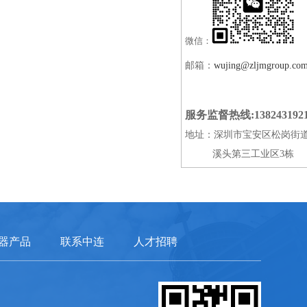
微信：
邮箱：
wujing@zljmgroup.co
服务监督热线:138243192
地址：深圳市宝安区松岗街
溪头第三工业区3栋
器产品
联系中连
人才招聘