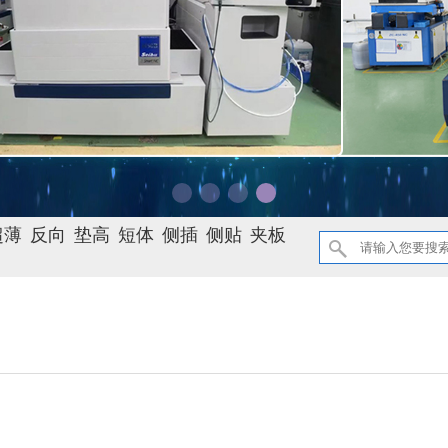
超薄
反向
垫高
短体
侧插
侧贴
夹板