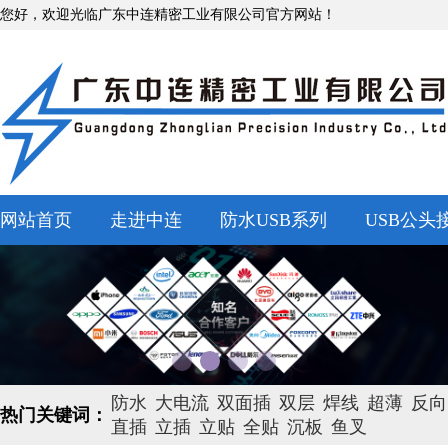
您好，欢迎光临广东中连精密工业有限公司官方网站！
网站首页
走进中连
防水USB系列
USB公头
防水
大电流
双面插
双层
焊线
超薄
反向
热门关键词：
直插
立插
立贴
全贴
沉板
鱼叉