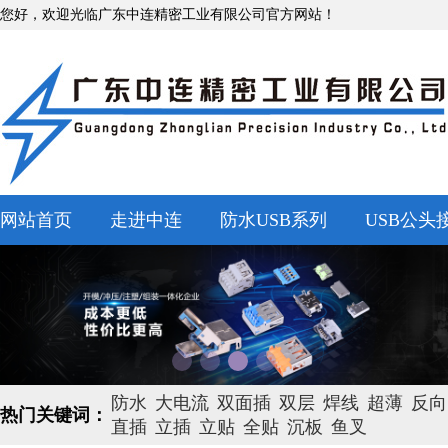
您好，欢迎光临广东中连精密工业有限公司官方网站！
网站首页
走进中连
防水USB系列
USB公头
防水
大电流
双面插
双层
焊线
超薄
反向
热门关键词：
直插
立插
立贴
全贴
沉板
鱼叉