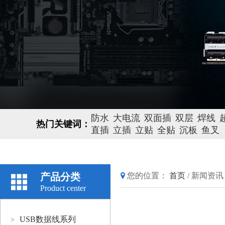
防水
大电流
双面插
双层
焊线
热门关键词：
直插
立插
立贴
全贴
沉板
鱼叉
产品分类
您的位置：
首页
/
新闻资讯
Product center
USB数据线系列
>