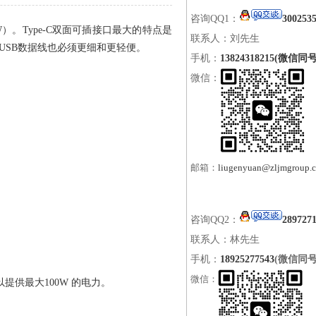
咨询QQ1：
300253
）。Type-C双面可插接口最大的特点是
联系人：刘先生
USB数据线也必须更细和更轻便。
手机：
13824318215(微信同号
微信：
邮箱：
liugenyuan@zljmgroup.
咨询QQ2：
289727
联系人：林先生
手机：
18925277543
(微信同号
微信：
以提供最大100W 的电力。