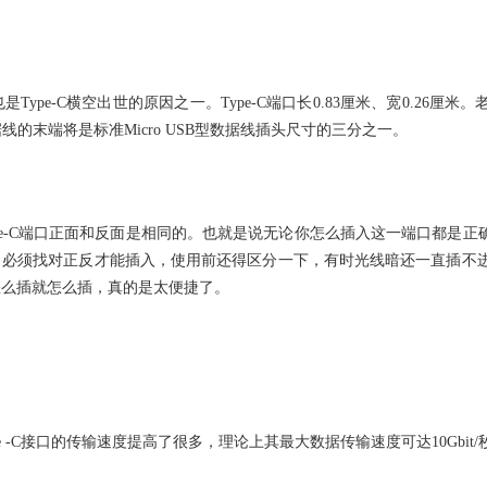
pe-C横空出世的原因之一。Type-C端口长0.83厘米、宽0.26厘米。老
据线的末端将是标准Micro USB型数据线插头尺寸的三分之一。
样，Type-C端口正面和反面是相同的。也就是说无论你怎么插入这一端口都是
SB 接口必须找对正反才能插入，使用前还得区分一下，有时光线暗还一直插
爱怎么插就怎么插，真的是太便捷了。
，Type -C接口的传输速度提高了很多，理论上其最大数据传输速度可达10Gb