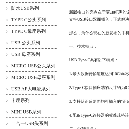
防水USB系列
>
新版接口的亮点在于更加纤薄的设计
TYPE C公头系列
支持USB接口双面插入，正式解
>
TYPE C母座系列
>
那么，为什么现在的新发布的手机接
USB 公头系列
>
一、技术特点：
USB 母座系列
>
USB Type-C具有以下特点：
MICRO USB公头系列
>
.
1
最大数据传输速度达到10Gbit/秒
MICRO USB母座系列
>
.
2
Type-C接口插座端的尺寸约为8.
USB AF大电流系列
>
卡座系列
.
>
3
支持从正反两面均可插入的“正
MINI USB系列
>
.
4
配备Type-C连接器的标准规格
二合一USB头系列
>
二、外观特点：