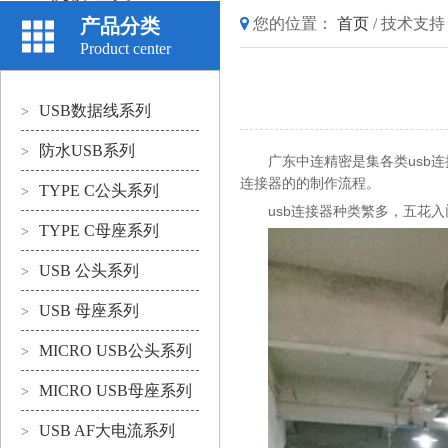
产品分类
您的位置：
首页
/
技术支持
Product center
USB数据线系列
>
防水USB系列
>
usb
广东中连精密是集各类
连
连接器的的制作流程。
TYPE C公头系列
>
usb
连接器种类繁多，五花入
TYPE C母座系列
>
USB 公头系列
>
USB 母座系列
>
MICRO USB公头系列
>
MICRO USB母座系列
>
USB AF大电流系列
>