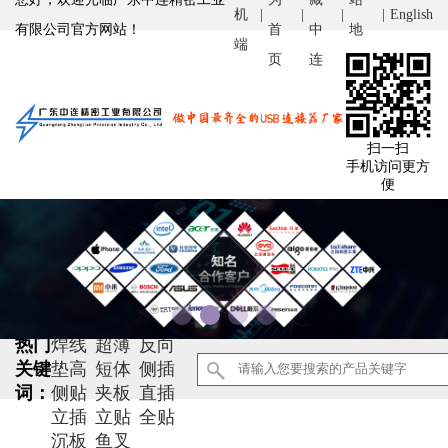
机
|
|
|
|
English
有限公司官方网站！
首
中
地
端
页
连
图
扫一扫
手机访问更方
便
防水
大电流
双面插
双层
热门
焊线
超薄
反向
关键
垫高
短体
侧插
词：
侧贴
夹板
直插
立插
立贴
全贴
沉板
鱼叉