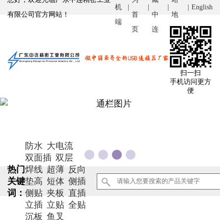
机
|
|
|
|
English
有限公司官方网站！
首
中
地
端
页
连
图
扫一扫
手机访问更方
便
防水
大电流
双面插
双层
热门
焊线
超薄
反向
关键
垫高
短体
侧插
词：
侧贴
夹板
直插
立插
立贴
全贴
沉板
鱼叉