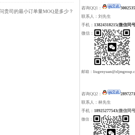
咨询QQ1：
300253
问贵司的最小订单量MOQ是多少？
联系人：刘先生
手机：
13824318215(微信同号
微信：
邮箱：
liugenyuan@zljmgroup.
咨询QQ2：
289727
联系人：林先生
手机：
18925277543
(微信同号
微信：