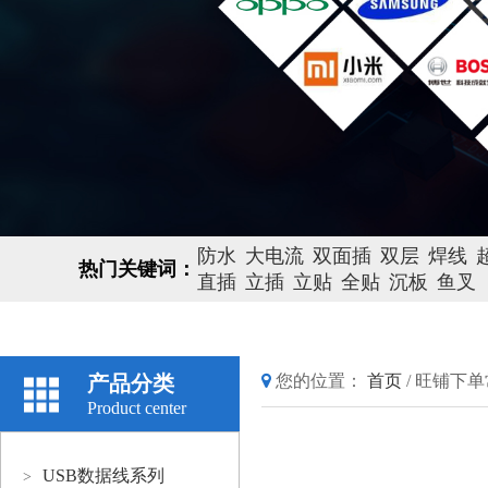
防水
大电流
双面插
双层
焊线
热门关键词：
直插
立插
立贴
全贴
沉板
鱼叉
产品分类
您的位置：
首页
/
旺铺下单
Product center
USB数据线系列
>