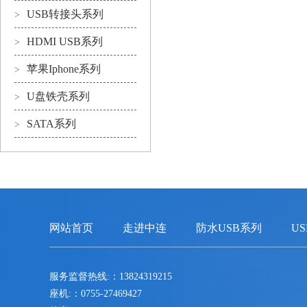
USB转接头系列
>
HDMI USB系列
>
苹果Iphone系列
>
U盘铁壳系列
>
SATA系列
>
网站首页
走进中连
防水USB系列
U
服务监督热线:：13824319215
座机:：0755-27469427