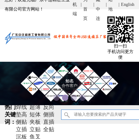
机
|
|
|
|
English
有限公司官方网站！
首
中
地
端
页
连
图
扫一扫
手机访问更方
便
防水
大电流
双面插
双层
热门
焊线
超薄
反向
关键
垫高
短体
侧插
词：
侧贴
夹板
直插
立插
立贴
全贴
沉板
鱼叉