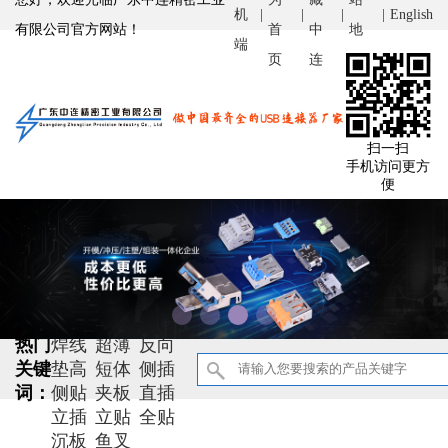
机
|
|
|
|
English
有限公司官方网站！
首
中
地
端
页
连
图
扫一扫
手机访问更方
便
防水
大电流
双面插
双层
热门
焊线
超薄
反向
关键
垫高
短体
侧插
词：
侧贴
夹板
直插
立插
立贴
全贴
沉板
鱼叉