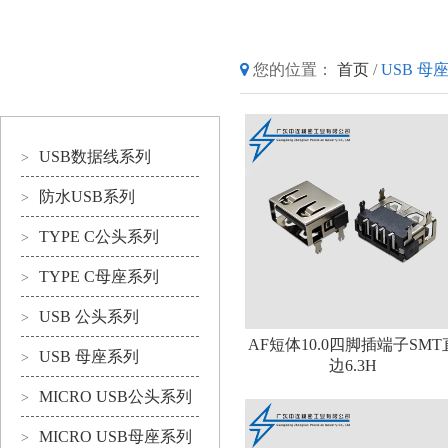
产品分类
您的位置：
首页
/
USB 母
Product center
USB数据线系列
>
防水USB系列
>
TYPE C公头系列
>
TYPE C母座系列
>
USB 公头系列
>
AF短体10.0四脚插端子SMT
USB 母座系列
>
边6.3H
MICRO USB公头系列
>
MICRO USB母座系列
>