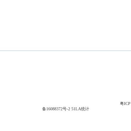
网站首页
走进中连
防水USB系列
USB公头接
服务监督热线:：13824319215
座机:：0755-27469427
传真:：0755-27714119
地址:：深圳市宝安区松岗街道溪头第三工业区3栋
© 2026 广东中连精密工业有限公司 All Rights Reserved. 备案号：
粤ICP
备16088372号-2
51LA统计