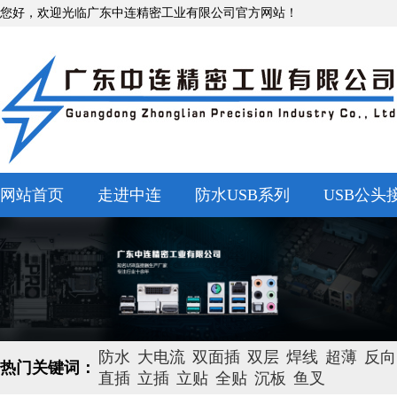
您好，欢迎光临广东中连精密工业有限公司官方网站！
网站首页
走进中连
防水USB系列
USB公头
防水
大电流
双面插
双层
焊线
超薄
反向
热门关键词：
直插
立插
立贴
全贴
沉板
鱼叉