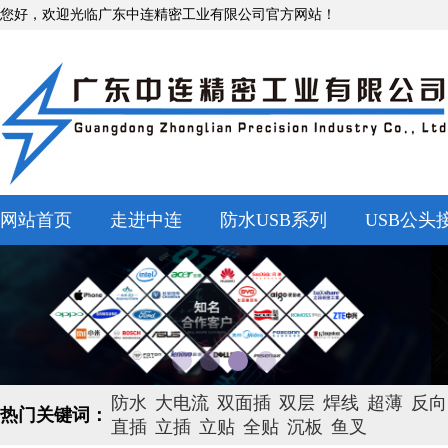
您好，欢迎光临广东中连精密工业有限公司官方网站！
网站首页
走进中连
防水USB系列
USB公头
防水
大电流
双面插
双层
焊线
超薄
反向
热门关键词：
直插
立插
立贴
全贴
沉板
鱼叉