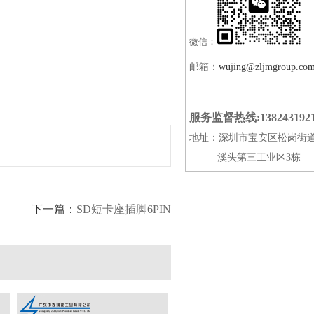
微信：
邮箱：
wujing@zljmgroup.co
服务监督热线:138243192
地址：深圳市宝安区松岗街
溪头第三工业区3栋
下一篇：
SD短卡座插脚6PIN