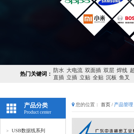
防水
大电流
双面插
双层
焊线
热门关键词：
直插
立插
立贴
全贴
沉板
鱼叉
产品分类
您的位置：
首页
/
产品管理
Product center
USB数据线系列
>