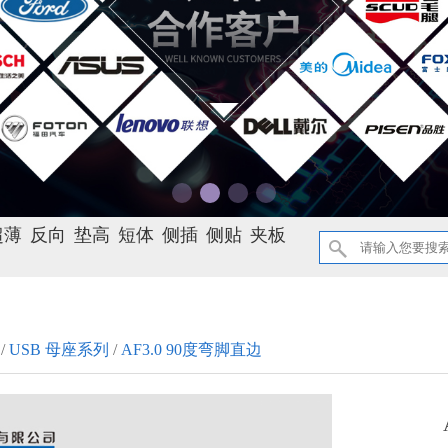
超薄
反向
垫高
短体
侧插
侧贴
夹板
/
USB 母座系列
/
AF3.0 90度弯脚直边