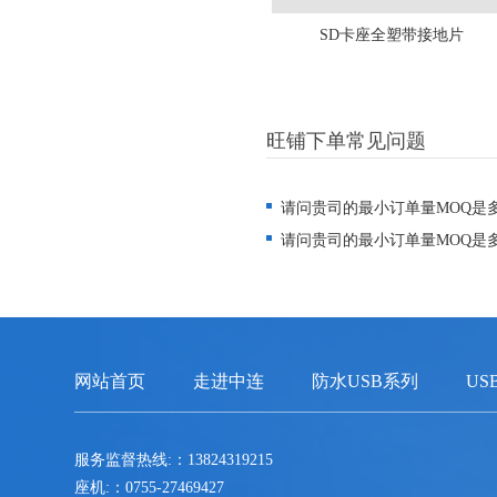
SD卡座全塑带接地片
旺铺下单常见问题
请问贵司的最小订单量MOQ是
请问贵司的最小订单量MOQ是
网站首页
走进中连
防水USB系列
US
服务监督热线:：13824319215
座机:：0755-27469427