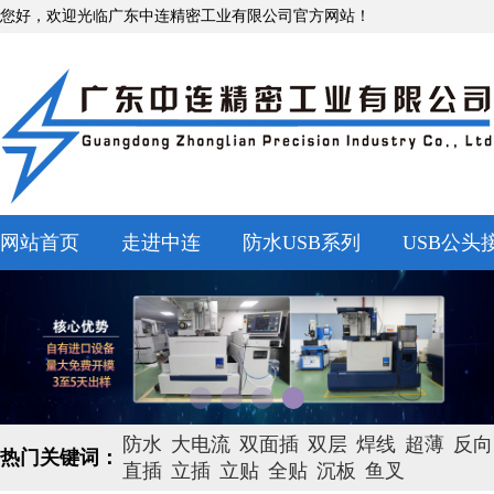
您好，欢迎光临广东中连精密工业有限公司官方网站！
网站首页
走进中连
防水USB系列
USB公头
防水
大电流
双面插
双层
焊线
超薄
反向
热门关键词：
直插
立插
立贴
全贴
沉板
鱼叉