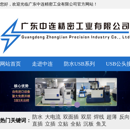
您好，欢迎光临广东中连精密工业有限公司官方网站！
网站首页
走进中连
防水USB系列
USB公头
防水
大电流
双面插
双层
焊线
超薄
反向
热门关键词：
直插
立插
立贴
全贴
沉板
鱼叉