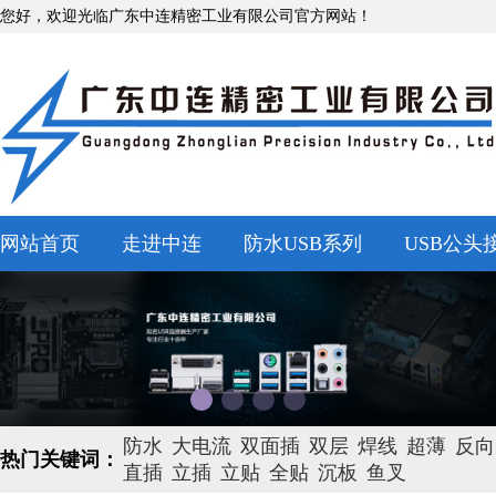
您好，欢迎光临广东中连精密工业有限公司官方网站！
网站首页
走进中连
防水USB系列
USB公头
防水
大电流
双面插
双层
焊线
超薄
反向
热门关键词：
直插
立插
立贴
全贴
沉板
鱼叉