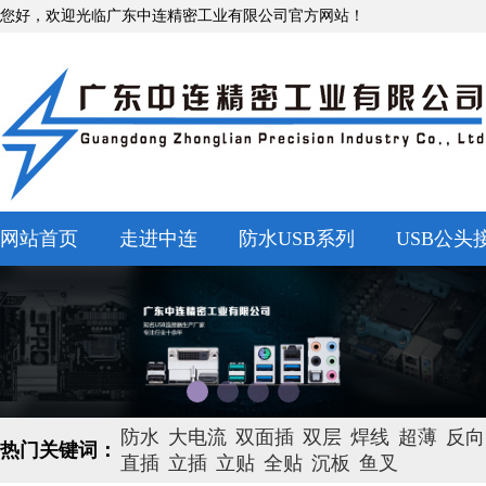
您好，欢迎光临广东中连精密工业有限公司官方网站！
网站首页
走进中连
防水USB系列
USB公头
防水
大电流
双面插
双层
焊线
超薄
反向
热门关键词：
直插
立插
立贴
全贴
沉板
鱼叉