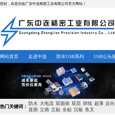
您好，欢迎光临广东中连精密工业有限公司官方网站！
网站首页
走进中连
防水USB系列
USB公头
防水
大电流
双面插
双层
焊线
超薄
反向
热门关键词：
直插
立插
立贴
全贴
沉板
鱼叉