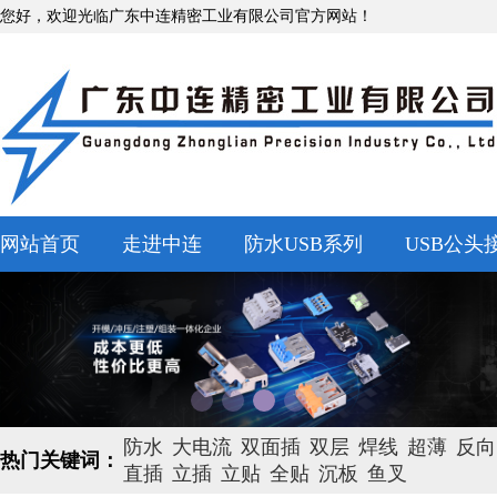
您好，欢迎光临广东中连精密工业有限公司官方网站！
网站首页
走进中连
防水USB系列
USB公头
防水
大电流
双面插
双层
焊线
超薄
反向
热门关键词：
直插
立插
立贴
全贴
沉板
鱼叉