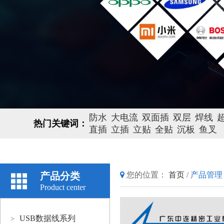
防水
大电流
双面插
双层
焊线
热门关键词：
直插
立插
立贴
全贴
沉板
鱼叉
产品分类
您的位置：
首页
/
产品管理
Product center
USB数据线系列
>