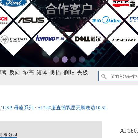
超薄
反向
垫高
短体
侧插
侧贴
夹板
/
USB 母座系列
/
AF180度直插双层无脚卷边10.5L
AF1