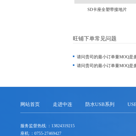
SD卡座全塑带接地片
旺铺下单常见问题
请问贵司的最小订单量MOQ是
请问贵司的最小订单量MOQ是
网站首页
走进中连
防水USB系列
US
服务监督热线:：13824319215
座机:：0755-27469427