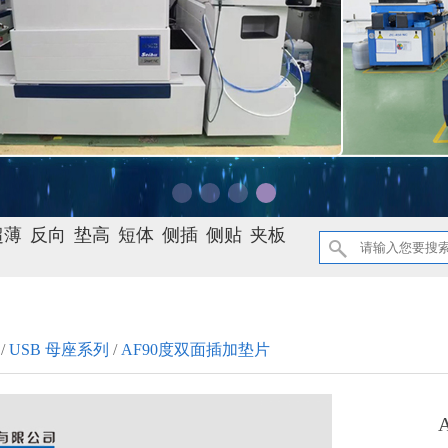
超薄
反向
垫高
短体
侧插
侧贴
夹板
/
USB 母座系列
/
AF90度双面插加垫片