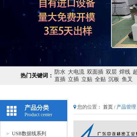
防水
大电流
双面插
双层
焊线
热门关键词：
直插
立插
立贴
全贴
沉板
鱼叉
产品分类
您的位置：
首页
/
产品管理
Product center
USB数据线系列
>