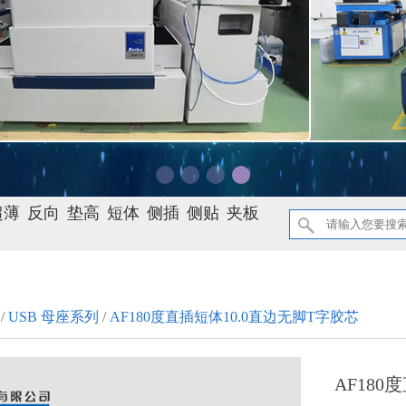
超薄
反向
垫高
短体
侧插
侧贴
夹板
/
USB 母座系列
/
AF180度直插短体10.0直边无脚T字胶芯
AF180