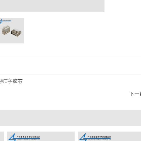
无脚T字胶芯
下一