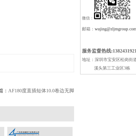
微信：
邮箱：
wujing@zljmgroup.co
服务监督热线:138243192
地址：深圳市宝安区松岗街
溪头第三工业区3栋
篇：
AF180度直插短体10.0卷边无脚