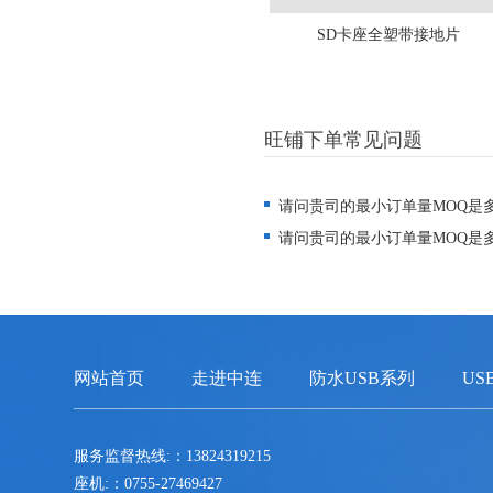
SD卡座全塑带接地片
旺铺下单常见问题
请问贵司的最小订单量MOQ是
请问贵司的最小订单量MOQ是
网站首页
走进中连
防水USB系列
US
服务监督热线:：13824319215
座机:：0755-27469427