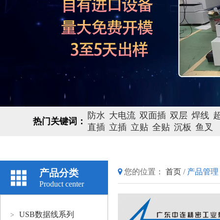
防水
大电流
双面插
双层
焊线
热门关键词：
直插
立插
立贴
全贴
沉板
鱼叉
产品分类
您的位置：
首页
/
产品管理
Product center
USB数据线系列
>