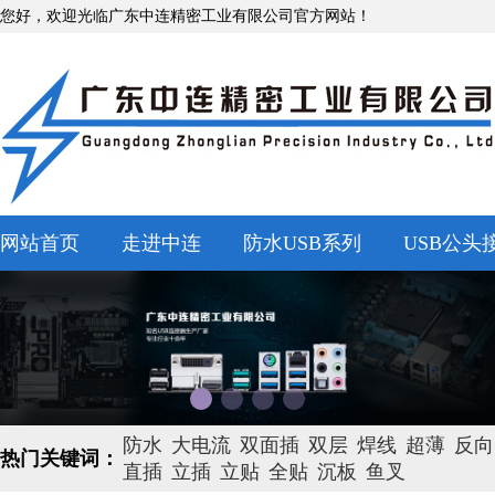
您好，欢迎光临广东中连精密工业有限公司官方网站！
网站首页
走进中连
防水USB系列
USB公头
防水
大电流
双面插
双层
焊线
超薄
反向
热门关键词：
直插
立插
立贴
全贴
沉板
鱼叉