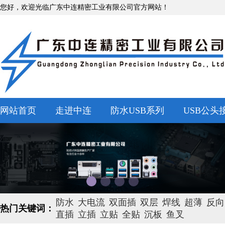
您好，欢迎光临广东中连精密工业有限公司官方网站！
网站首页
走进中连
防水USB系列
USB公头
防水
大电流
双面插
双层
焊线
超薄
反向
热门关键词：
直插
立插
立贴
全贴
沉板
鱼叉