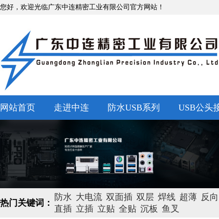
您好，欢迎光临广东中连精密工业有限公司官方网站！
网站首页
走进中连
防水USB系列
USB公头
防水
大电流
双面插
双层
焊线
超薄
反向
热门关键词：
直插
立插
立贴
全贴
沉板
鱼叉