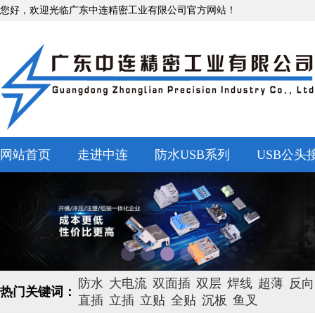
您好，欢迎光临广东中连精密工业有限公司官方网站！
网站首页
走进中连
防水USB系列
USB公头
防水
大电流
双面插
双层
焊线
超薄
反向
热门关键词：
直插
立插
立贴
全贴
沉板
鱼叉