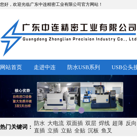
您好，欢迎光临广东中连精密工业有限公司官方网站！
网站首页
走进中连
防水USB系列
USB公头
防水
大电流
双面插
双层
焊线
超薄
反向
热门关键词：
直插
立插
立贴
全贴
沉板
鱼叉