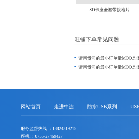
SD卡座全塑带接地片
旺铺下单常见问题
请问贵司的最小订单量MOQ是
请问贵司的最小订单量MOQ是
网站首页
走进中连
防水USB系列
US
服务监督热线:：13824319215
座机:：0755-27469427