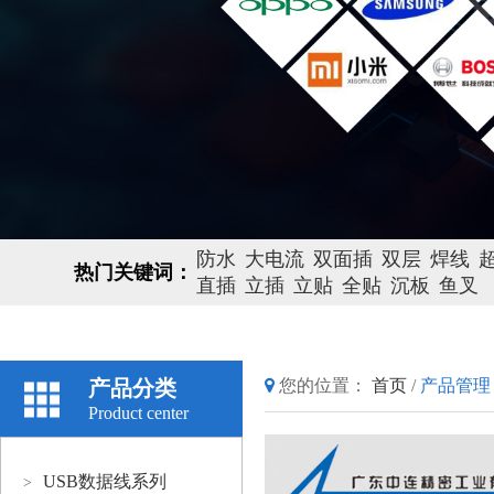
防水
大电流
双面插
双层
焊线
热门关键词：
直插
立插
立贴
全贴
沉板
鱼叉
产品分类
您的位置：
首页
/
产品管理
Product center
USB数据线系列
>