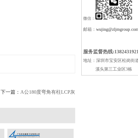
微信：
邮箱：
wujing@zljmgroup.co
服务监督热线:138243192
地址：深圳市宝安区松岗街
溪头第三工业区3栋
下一篇：
A公180度弯角有柱LCP灰