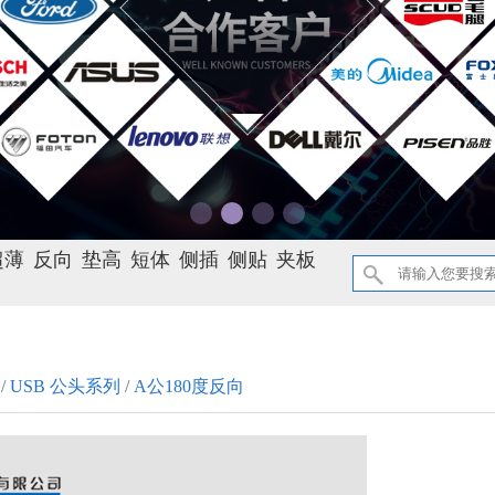
超薄
反向
垫高
短体
侧插
侧贴
夹板
/
USB 公头系列
/
A公180度反向