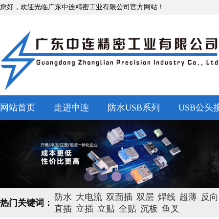
您好，欢迎光临广东中连精密工业有限公司官方网站！
网站首页
走进中连
防水USB系列
USB公头
防水
大电流
双面插
双层
焊线
超薄
反向
热门关键词：
直插
立插
立贴
全贴
沉板
鱼叉