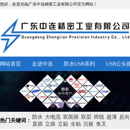
您好，欢迎光临广东中连精密工业有限公司官方网站！
网站首页
走进中连
防水USB系列
USB公头
防水
大电流
双面插
双层
焊线
超薄
反向
热门关键词：
直插
立插
立贴
全贴
沉板
鱼叉