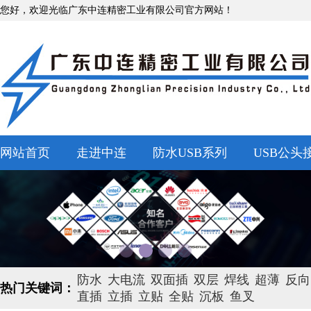
您好，欢迎光临广东中连精密工业有限公司官方网站！
网站首页
走进中连
防水USB系列
USB公头
防水
大电流
双面插
双层
焊线
超薄
反向
热门关键词：
直插
立插
立贴
全贴
沉板
鱼叉