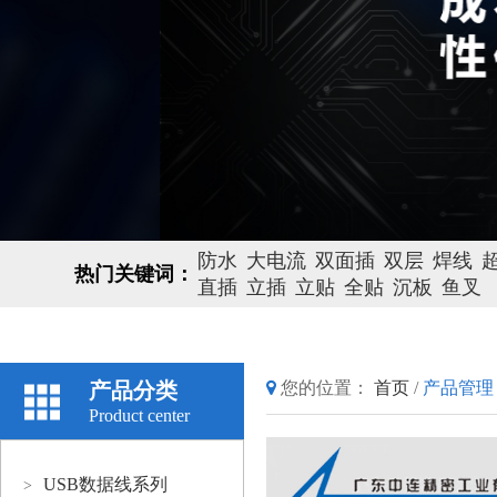
防水
大电流
双面插
双层
焊线
热门关键词：
直插
立插
立贴
全贴
沉板
鱼叉
产品分类
您的位置：
首页
/
产品管理
Product center
USB数据线系列
>