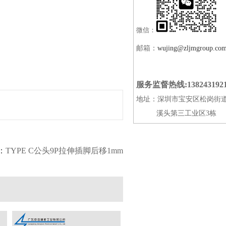
微信：
邮箱：
wujing@zljmgroup.co
服务监督热线:138243192
地址：深圳市宝安区松岗街
溪头第三工业区3栋
：
TYPE C公头9P拉伸插脚后移1mm