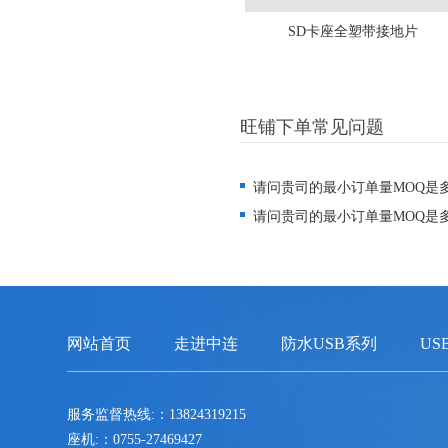
SD卡座全塑带接地片
旺铺下单常见问题
请问贵司的最小订单量MOQ是
请问贵司的最小订单量MOQ是
网站首页
走进中连
防水USB系列
US
服务监督热线:：13824319215
座机:：0755-27469427