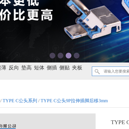
超薄
反向
垫高
短体
侧插
侧贴
夹板
/
TYPE C公头系列
/
TYPE C公头9P拉伸插脚后移3mm
TYPE