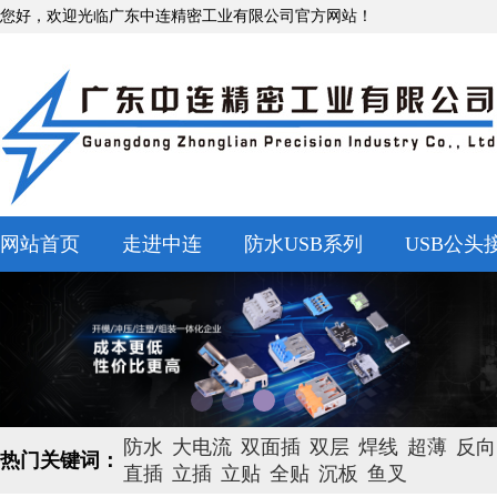
您好，欢迎光临广东中连精密工业有限公司官方网站！
网站首页
走进中连
防水USB系列
USB公头
防水
大电流
双面插
双层
焊线
超薄
反向
热门关键词：
直插
立插
立贴
全贴
沉板
鱼叉