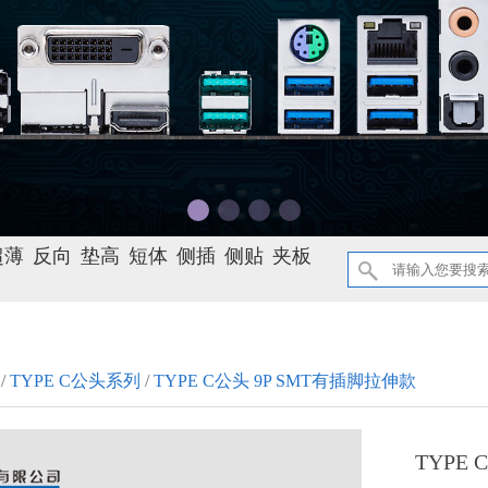
超薄
反向
垫高
短体
侧插
侧贴
夹板
/
TYPE C公头系列
/
TYPE C公头 9P SMT有插脚拉伸款
TYPE