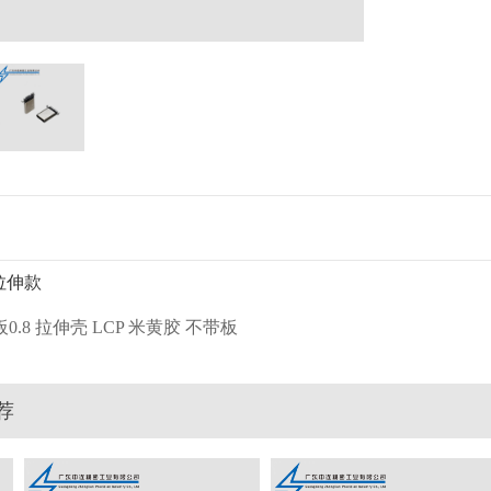
脚拉伸款
夹板0.8 拉伸壳 LCP 米黄胶 不带板
荐