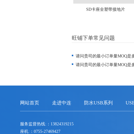
SD卡座全塑带接地片
旺铺下单常见问题
请问贵司的最小订单量MOQ是
请问贵司的最小订单量MOQ是
网站首页
走进中连
防水USB系列
US
服务监督热线:：13824319215
座机:：0755-27469427