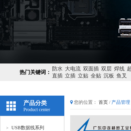
防水
大电流
双面插
双层
焊线
热门关键词：
直插
立插
立贴
全贴
沉板
鱼叉
产品分类
您的位置：
首页
/
产品管理
Product center
USB数据线系列
>