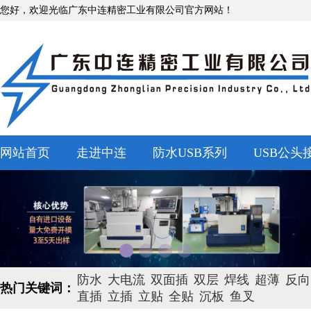
您好，欢迎光临广东中连精密工业有限公司官方网站！
网站首页
走进中连
防水USB系列
USB公头
防水
大电流
双面插
双层
焊线
超薄
反向
热门关键词：
直插
立插
立贴
全贴
沉板
鱼叉