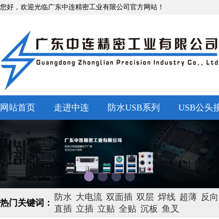
您好，欢迎光临广东中连精密工业有限公司官方网站！
网站首页
走进中连
防水USB系列
USB公头
防水
大电流
双面插
双层
焊线
超薄
反向
热门关键词：
直插
立插
立贴
全贴
沉板
鱼叉