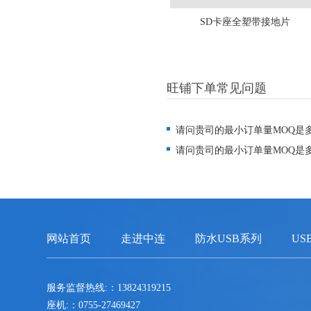
SD卡座全塑带接地片
旺铺下单常见问题
请问贵司的最小订单量MOQ是
请问贵司的最小订单量MOQ是
网站首页
走进中连
防水USB系列
US
服务监督热线:：13824319215
座机:：0755-27469427