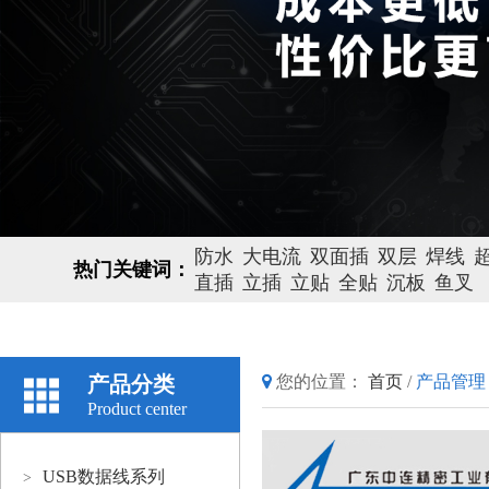
防水
大电流
双面插
双层
焊线
热门关键词：
直插
立插
立贴
全贴
沉板
鱼叉
产品分类
您的位置：
首页
/
产品管理
Product center
USB数据线系列
>