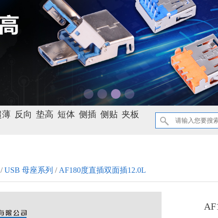
超薄
反向
垫高
短体
侧插
侧贴
夹板
/
USB 母座系列
/
AF180度直插双面插12.0L
AF