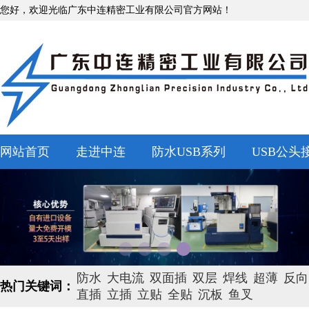
您好，欢迎光临广东中连精密工业有限公司官方网站！
网站首页
走进中连
防水USB系列
USB公头
防水
大电流
双面插
双层
焊线
超薄
反向
热门关键词：
直插
立插
立贴
全贴
沉板
鱼叉