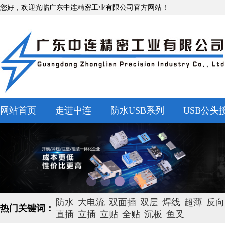
您好，欢迎光临广东中连精密工业有限公司官方网站！
网站首页
走进中连
防水USB系列
USB公头
防水
大电流
双面插
双层
焊线
超薄
反向
热门关键词：
直插
立插
立贴
全贴
沉板
鱼叉