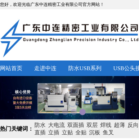
您好，欢迎光临广东中连精密工业有限公司官方网站！
网站首页
走进中连
防水USB系列
USB公头
防水
大电流
双面插
双层
焊线
超薄
反向
热门关键词：
直插
立插
立贴
全贴
沉板
鱼叉