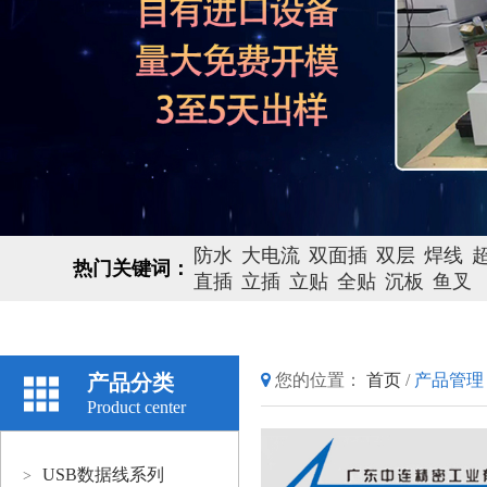
防水
大电流
双面插
双层
焊线
热门关键词：
直插
立插
立贴
全贴
沉板
鱼叉
产品分类
您的位置：
首页
/
产品管理
Product center
USB数据线系列
>