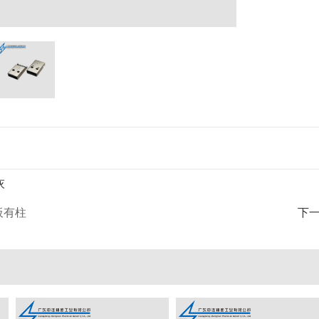
灰
板有柱
下