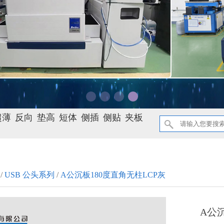
超薄
反向
垫高
短体
侧插
侧贴
夹板
/
USB 公头系列
/
A公沉板180度直角无柱LCP灰
A公