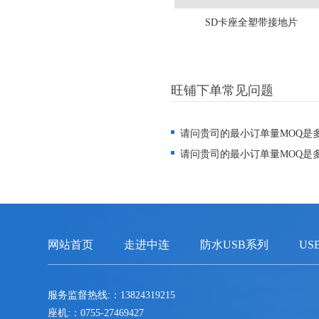
SD卡座全塑带接地片
旺铺下单常见问题
请问贵司的最小订单量MOQ是
请问贵司的最小订单量MOQ是
网站首页
走进中连
防水USB系列
US
服务监督热线:：13824319215
座机:：0755-27469427