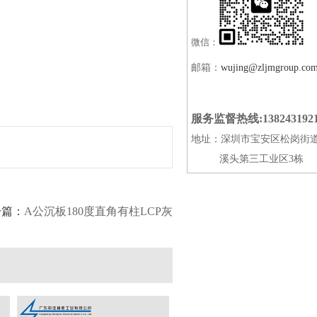
微信：
邮箱：
wujing@zljmgroup.co
服务监督热线:138243192
地址：深圳市宝安区松岗街
溪头第三工业区3栋
一篇：
A公沉板180度直角有柱LCP灰